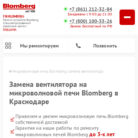
+7 (861) 212-32-84
Ежедневно с 9:00 до 21:00
FIX-BLOMBERG
+7 (800) 100-33-26
Ремонт устройств Blomberg
Специализированный
Звонок бесплатный по РФ
cервисный центр г.
Краснодар
Мы ремонтируем
Позвонить
одаре
Микроволновая печь Blomberg замена вентилятора
Замена вентилятора на
микроволновой печи Blomberg в
Краснодаре
Привезем и увезем микроволновую печь Blomberg
собственной доставкой
Гарантия на наши работы по ремонту
Ремонт варочных панелей Blomberg
Ремонт кухонных плит Blomberg
Ремонт стиральных машин Blomberg
Ремонт холодильников Blomberg
Ремонт духовых шкафов Blomberg
Ремонт посудомоечных машин Blomberg
Ремонт холодильных камер Blomberg
до 3-х лет
микроволновых печей Blomberg