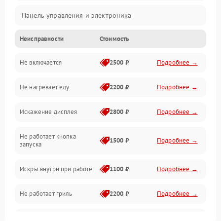
Панель управления и электроника
Неисправности
Стоимость
Дверца и корпус
Не включается
2500 ₽
Подробнее →
Механика и внутренние элементы
Не нагревает еду
2200 ₽
Подробнее →
Механические повреждения
Искажение дисплея
2800 ₽
Подробнее →
Питание и запуск
Не работает кнопка
Нагрев и приготовление
1500 ₽
Подробнее →
запуска
Программное обеспечение
Искры внутри при работе
1100 ₽
Подробнее →
Не работает гриль
2200 ₽
Подробнее →
Перегрев или отключение