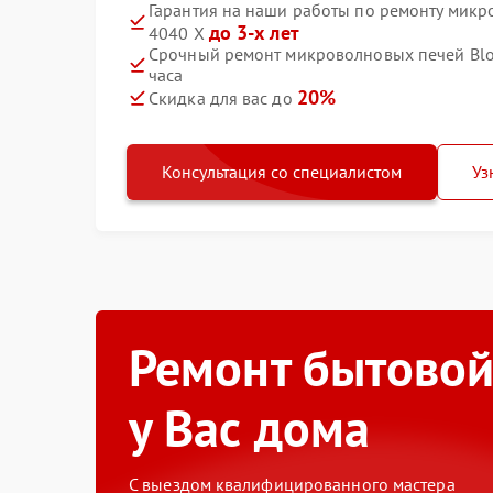
Гарантия на наши работы по ремонту мик
до 3-х лет
4040 X
Срочный ремонт микроволновых печей Blo
часа
20%
Скидка для вас до
Консультация со специалистом
Уз
Ремонт бытовой
у Вас дома
С выездом квалифицированного мастера