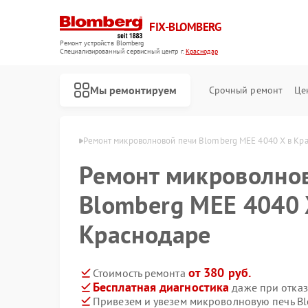
FIX-BLOMBERG
Ремонт устройств Blomberg
Специализированный cервисный центр г.
Краснодар
Мы ремонтируем
Срочный ремонт
Це
mberg в Краснодаре
Ремонт микроволновой печи Blomberg MEE 4040 X в Кр
Ремонт микроволно
Blomberg MEE 4040 
Краснодаре
от 380 руб.
Стоимость ремонта
Бесплатная диагностика
даже при отказ
Ремонт варочных панелей Blomberg
Ремонт духовых шкафов Blomberg
Ремонт кухонных плит Blomberg
Ремонт посудомоечных машин Blomberg
Ремонт стиральных машин Blomberg
Ремонт холодильных камер Blomberg
Ремонт холодильников Blomberg
Привезем и увезем микроволновую печь B