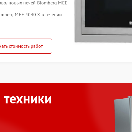
роволновых печей Blomberg MEE
mberg MEE 4040 X в течении
нать стоимость работ
 техники