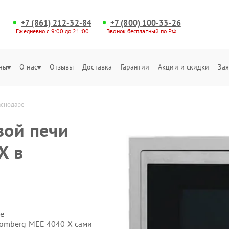
+7 (861) 212-32-84
+7 (800) 100-33-26
Ежедневно с 9:00 до 21:00
Звонок бесплатный по РФ
ны
О нас
Отзывы
Доставка
Гарантии
Акции и скидки
Зая
аснодаре
вой печи
X в
е
lomberg MEE 4040 X сами