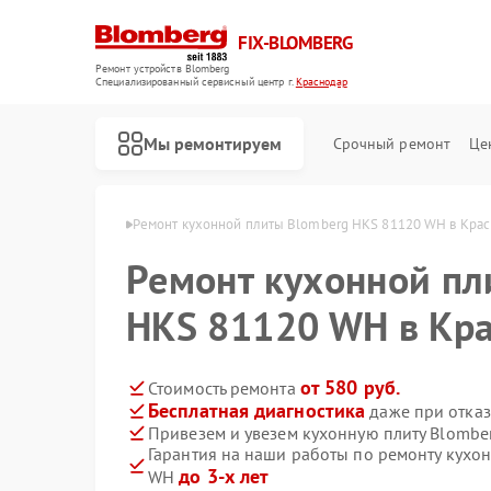
FIX-BLOMBERG
Ремонт устройств Blomberg
Специализированный cервисный центр г.
Краснодар
Мы ремонтируем
Срочный ремонт
Це
mberg в Краснодаре
Ремонт кухонной плиты Blomberg HKS 81120 WH в Кра
Ремонт кухонной пл
HKS 81120 WH в Кр
от 580 руб.
Стоимость ремонта
Бесплатная диагностика
даже при отказ
Привезем и увезем кухонную плиту Blomb
Гарантия на наши работы по ремонту кухо
Ремонт варочных панелей Blomberg
Ремонт духовых шкафов Blomberg
Ремонт микроволновых печей Blomberg
Ремонт посудомоечных машин Blomberg
Ремонт стиральных машин Blomberg
Ремонт холодильных камер Blomberg
Ремонт холодильников Blomberg
до 3-х лет
WH