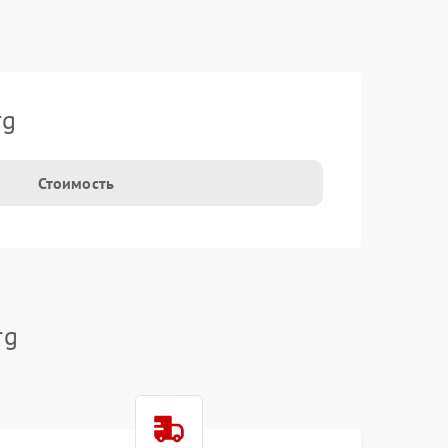
rg
Стоимость
rg