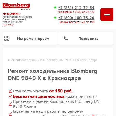
+7 (861) 212-32-84
Ежедневно с 9:00 до 21:00
FIX-BLOMBERG
+7 (800) 100-33-26
Ремонт устройств Blomberg
Специализированный
Звонок бесплатный по РФ
cервисный центр г.
Краснодар
Мы ремонтируем
Позвонить
одаре
Ремонт холодильника Blomberg DNE 9840 X в Краснодаре
Ремонт холодильника Blomberg
DNE 9840 X в Краснодаре
от 480 руб.
Стоимость ремонта
Бесплатная диагностика
даже при отказе
Привезем и увезем холодильник Blomberg DNE
9840 X сами
Ремонт варочных панелей Blomberg
Ремонт кухонных плит Blomberg
Ремонт посудомоечных машин Blomberg
Ремонт холодильных камер Blomberg
Ремонт духовых шкафов Blomberg
Ремонт микроволновых печей Blomberg
Ремонт стиральных машин Blomberg
Гарантия на наши работы по ремонту