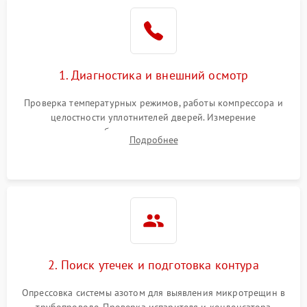
Образование конденсата
1800 ₽
Подробнее →
на стенках
Сбой в работе инвертора
2100 ₽
Подробнее →
1. Диагностика и внешний осмотр
Запах горелого при
2000 ₽
Подробнее →
Проверка температурных режимов, работы компрессора и
работе
целостности уплотнителей дверей. Измерение
сопротивления обмоток мотора, проверка термостата и
Не включается
Подробнее
1000 ₽
Подробнее →
считывание кодов ошибок с электронного дисплея.
холодильник
Проблемы с системой
автоматической
1800 ₽
Подробнее →
разморозки
2. Поиск утечек и подготовка контура
Опрессовка системы азотом для выявления микротрещин в