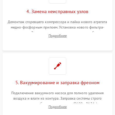
4. Замена неисправных узлов
Демонтаж сгоревшего компрессора и пайка нового агрегата
медно-фосфорным припоем. Установка нового фильтра-
осушителя. Замена изношенных вентиляторов обдува,
Подробнее
сломанных заслонок или поврежденных дверных петель.
5. Вакуумирование и заправка фреоном
Подключение вакуумного насоса для полного удаления
воздуха и влаги из контура. Заправка системы строго
дозированным объемом хладагента (R600a, R134a) по
Подробнее
электронным весам. Контроль рабочего давления в системе.