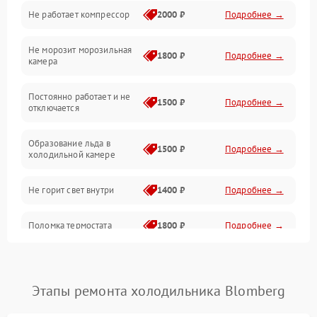
Не работает компрессор
2000 ₽
Подробнее →
Электропитание
Не морозит морозильная
Дренаж
1800 ₽
Подробнее →
камера
Оттайка
Постоянно работает и не
1500 ₽
Подробнее →
отключается
Программное обеспечение
Образование льда в
1500 ₽
Подробнее →
холодильной камере
Не горит свет внутри
1400 ₽
Подробнее →
Поломка термостата
1800 ₽
Подробнее →
Не работает вентилятор
1800 ₽
Подробнее →
Этапы ремонта холодильника Blomberg
Поломка системы No Frost
2600 ₽
Подробнее →