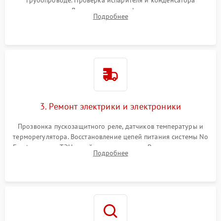
трубопроводе. Проверка испарителя и конденсатора
течеискателем. Демонтаж старого фильтра-осушителя и
Подробнее
продувка капиллярной трубки для устранения засоров.
3. Ремонт электрики и электроники
Прозвонка пускозащитного реле, датчиков температуры и
терморегулятора. Восстановление цепей питания системы No
Frost, включая ТЭН оттайки и вентилятор. Ремонт или замена
Подробнее
платы управления при сбоях алгоритмов.