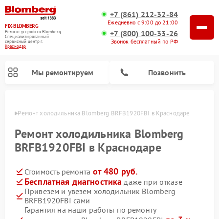
+7 (861) 212-32-84
Ежедневно с 9:00 до 21:00
FIX-BLOMBERG
+7 (800) 100-33-26
Ремонт устройств Blomberg
Специализированный
Звонок бесплатный по РФ
cервисный центр г.
Краснодар
Мы ремонтируем
Позвонить
одаре
Ремонт холодильника Blomberg BRFB1920FBI в Краснодаре
Ремонт холодильника Blomberg
BRFB1920FBI в Краснодаре
от 480 руб.
Стоимость ремонта
Бесплатная диагностика
даже при отказе
Привезем и увезем холодильник Blomberg
BRFB1920FBI сами
Ремонт варочных панелей Blomberg
Ремонт кухонных плит Blomberg
Ремонт посудомоечных машин Blomberg
Ремонт холодильных камер Blomberg
Ремонт духовых шкафов Blomberg
Ремонт микроволновых печей Blomberg
Ремонт стиральных машин Blomberg
Гарантия на наши работы по ремонту