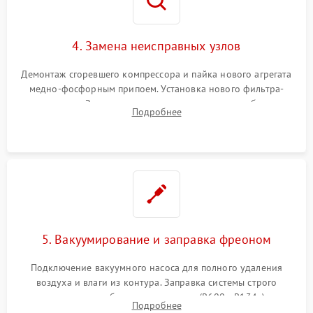
4. Замена неисправных узлов
Демонтаж сгоревшего компрессора и пайка нового агрегата
медно-фосфорным припоем. Установка нового фильтра-
осушителя. Замена изношенных вентиляторов обдува,
Подробнее
сломанных заслонок или поврежденных дверных петель.
5. Вакуумирование и заправка фреоном
Подключение вакуумного насоса для полного удаления
воздуха и влаги из контура. Заправка системы строго
дозированным объемом хладагента (R600a, R134a) по
Подробнее
электронным весам. Контроль рабочего давления в системе.