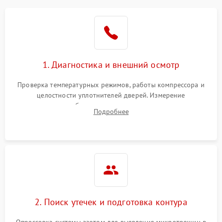
Образование конденсата
1800 ₽
Подробнее →
на стенках
Сбой в работе инвертора
2100 ₽
Подробнее →
1. Диагностика и внешний осмотр
Запах горелого при
2000 ₽
Подробнее →
Проверка температурных режимов, работы компрессора и
работе
целостности уплотнителей дверей. Измерение
сопротивления обмоток мотора, проверка термостата и
Не включается
Подробнее
1000 ₽
Подробнее →
считывание кодов ошибок с электронного дисплея.
холодильник
Проблемы с системой
автоматической
1800 ₽
Подробнее →
разморозки
2. Поиск утечек и подготовка контура