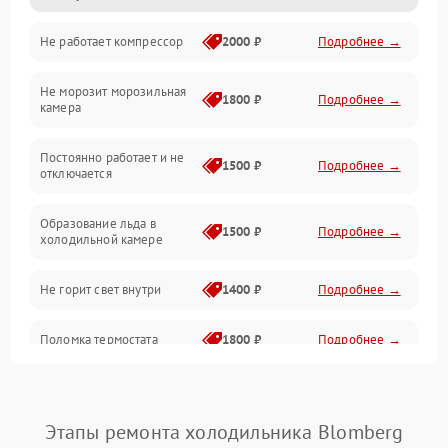
Не работает компрессор
2000 ₽
Подробнее →
Электропитание
Не морозит морозильная
Дренаж
1800 ₽
Подробнее →
камера
Оттайка
Постоянно работает и не
1500 ₽
Подробнее →
отключается
Программное обеспечение
Образование льда в
1500 ₽
Подробнее →
холодильной камере
Не горит свет внутри
1400 ₽
Подробнее →
Поломка термостата
1800 ₽
Подробнее →
Не работает вентилятор
1800 ₽
Подробнее →
Этапы ремонта холодильника Blomberg
Поломка системы No Frost
2600 ₽
Подробнее →