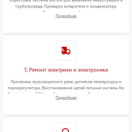
Опрессовка системы азотом для выявления микротрещин в
трубопроводе. Проверка испарителя и конденсатора
течеискателем. Демонтаж старого фильтра-осушителя и
Подробнее
продувка капиллярной трубки для устранения засоров.
3. Ремонт электрики и электроники
Прозвонка пускозащитного реле, датчиков температуры и
терморегулятора. Восстановление цепей питания системы No
Frost, включая ТЭН оттайки и вентилятор. Ремонт или замена
Подробнее
платы управления при сбоях алгоритмов.